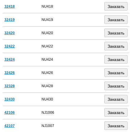
32418
NU418
32419
NU419
32420
NU420
32422
NU422
32424
NU424
32426
NU426
32328
NU428
32430
NU430
42106
NJ1006
42107
NJ1007