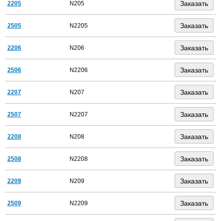
2205
N205
2505
N2205
2206
N206
2506
N2206
2207
N207
2507
N2207
2208
N208
2508
N2208
2209
N209
2509
N2209