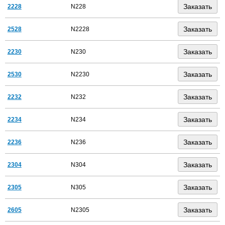
2228
N228
2528
N2228
2230
N230
2530
N2230
2232
N232
2234
N234
2236
N236
2304
N304
2305
N305
2605
N2305