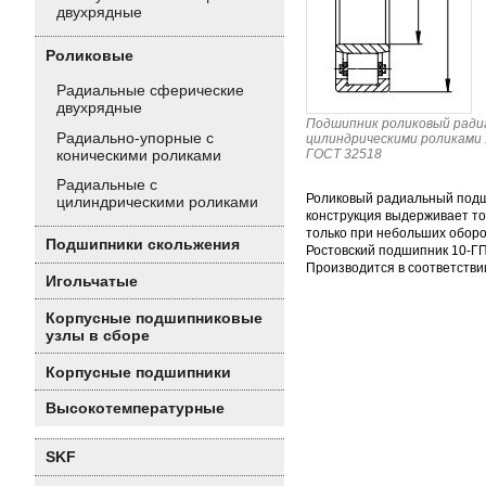
двухрядные
Роликовые
Радиальные сферические
двухрядные
Подшипник роликовый ради
Радиально-упорные с
цилиндрическими роликами
коническими роликами
ГОСТ 32518
Радиальные с
Роликовый радиальный подш
цилиндрическими роликами
конструкция выдерживает то
только при небольших оборо
Подшипники скольжения
Ростовский подшипник 10-ГП
Производится в соответстви
Игольчатые
Корпусные подшипниковые
узлы в сборе
Корпусные подшипники
Высокотемпературные
SKF