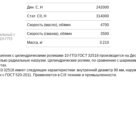
Дин. C, Н
242000
Стат. C0, Н
314000
Скорость (масло), об/мин
4700
Скорость (смазка), об/мин
3500
альный с
 10-ГПЗ
Масса, кг
3.210
ипник с цилиндрическими роликами 10-ГПЗ ГОСТ 32518 производится на Деся
лько радиальные нагрузки. Цилиндрические ролики, по сравнению с шариками
тах.
З 32518 имеет следующие характеристики: внутренний диаметр 90 мм, наружн
и с ГОСТ 520-2011. Применяется в С/Х технике и промышленности.