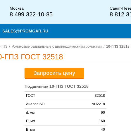
Москва
Санкт-Пет
8 499 322-10-85
8 812 3
SALES@PROMGAR.RU
-ГПЗ
Роликовые радиальные с цилинрдическими роликами
10-ГПЗ 32518
0-ГПЗ ГОСТ 32518
Запросить цену
Подшипник 10-ГПЗ ГОСТ 32518
ГОСТ
32518
Аналог ISO
NU2218
d, мм
90
D, мм
160
B, мм
40